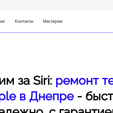
нас
Контакты
Мастерам
м за Siri:
ремонт т
ple в Днепре
- быст
адежно, с гарантие